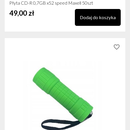
Płyta CD-R 0,7GB x52 speed Maxell 50szt
49,00 zł
Dodaj do koszyka
favorite_border