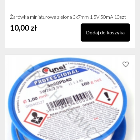
Żarówka miniaturowa zielona 3x7mm 1,5V 50mA 10szt
10,00 zł
Dodaj do koszyka
favorite_border