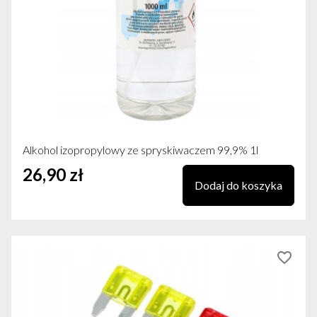
Alkohol izopropylowy ze spryskiwaczem 99,9% 1l
26,90 zł
Dodaj do koszyka
favorite_border