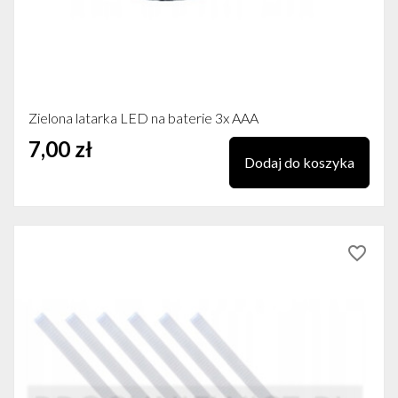
Zielona latarka LED na baterie 3x AAA
7,00 zł
Dodaj do koszyka
favorite_border