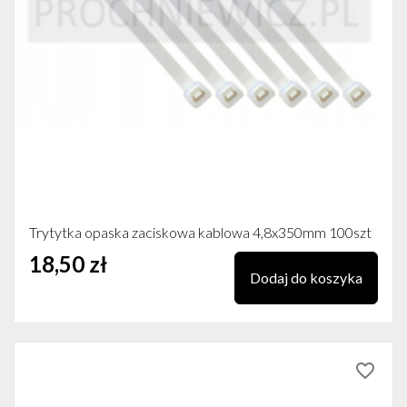
Trytytka opaska zaciskowa kablowa 4,8x350mm 100szt
18,50 zł
Dodaj do koszyka
favorite_border