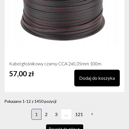
Kabel głośnikowy czarny CCA 2x0,35mm 100m
57,00 zł
Dodaj do koszyka
Pokazano 1-12 z 1450 pozycji
Następny
1
2
3
…
121
Powrót do góry
