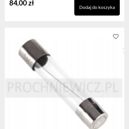
84,00 zł
Dodaj do koszyka
favorite_border