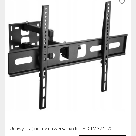
favorite_border
Uchwyt naścienny uniwersalny do LED TV 37" - 70"