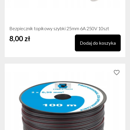
Bezpiecznik topikowy szybki 25mm 6A 250V 10szt
8,00 zł
Dodaj do koszyka
favorite_border